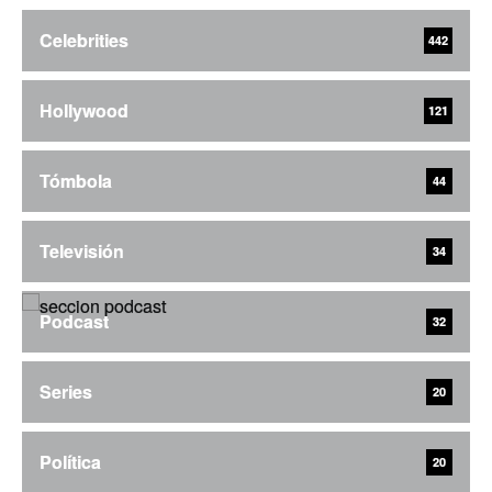
Celebrities
442
Hollywood
121
Tómbola
44
Televisión
34
Podcast
32
Series
20
Política
20