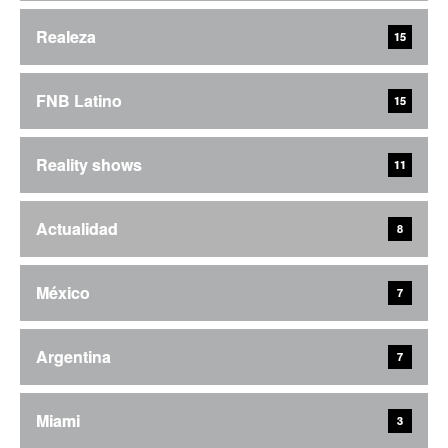
Realeza
15
FNB Latino
15
Reality shows
11
Actualidad
8
México
7
Argentina
7
Miami
3