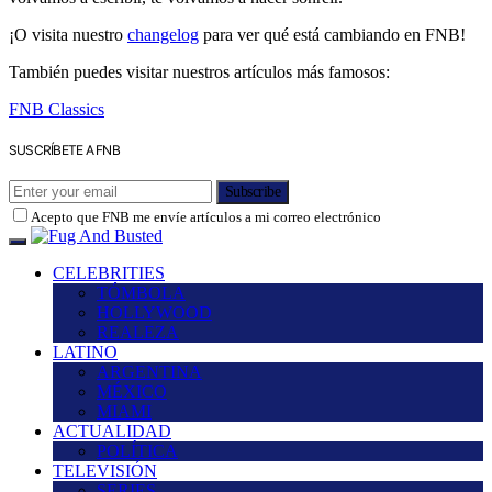
¡O visita nuestro
changelog
para ver qué está cambiando en FNB!
También puedes visitar nuestros artículos más famosos:
FNB Classics
SUSCRÍBETE A FNB
Subscribe
Acepto que FNB me envíe artículos a mi correo electrónico
CELEBRITIES
TÓMBOLA
HOLLYWOOD
REALEZA
LATINO
ARGENTINA
MÉXICO
MIAMI
ACTUALIDAD
POLÍTICA
TELEVISIÓN
SERIES