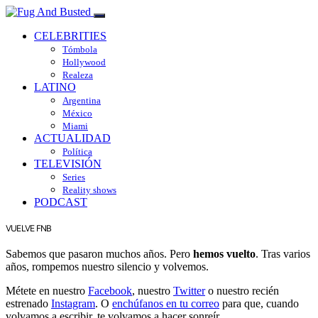
CELEBRITIES
Tómbola
Hollywood
Realeza
LATINO
Argentina
México
Miami
ACTUALIDAD
Política
TELEVISIÓN
Series
Reality shows
PODCAST
VUELVE FNB
Sabemos que pasaron muchos años. Pero
hemos vuelto
. Tras varios
años, rompemos nuestro silencio y volvemos.
Métete en nuestro
Facebook
, nuestro
Twitter
o nuestro recién
estrenado
Instagram
. O
enchúfanos en tu correo
para que, cuando
volvamos a escribir, te volvamos a hacer sonreír.