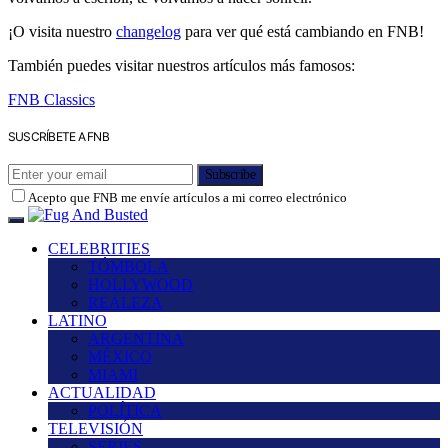
¡O visita nuestro
changelog
para ver qué está cambiando en FNB!
También puedes visitar nuestros artículos más famosos:
FNB Classics
SUSCRÍBETE A FNB
Subscribe
Acepto que FNB me envíe artículos a mi correo electrónico
CELEBRITIES
TÓMBOLA
HOLLYWOOD
REALEZA
LATINO
ARGENTINA
MÉXICO
MIAMI
ACTUALIDAD
POLÍTICA
TELEVISIÓN
SERIES