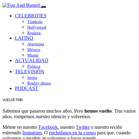
CELEBRITIES
Tómbola
Hollywood
Realeza
LATINO
Argentina
México
Miami
ACTUALIDAD
Política
TELEVISIÓN
Series
Reality shows
PODCAST
VUELVE FNB
Sabemos que pasaron muchos años. Pero
hemos vuelto
. Tras varios
años, rompemos nuestro silencio y volvemos.
Métete en nuestro
Facebook
, nuestro
Twitter
o nuestro recién
estrenado
Instagram
. O
enchúfanos en tu correo
para que, cuando
volvamos a escribir, te volvamos a hacer sonreír.