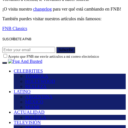
¡O visita nuestro
changelog
para ver qué está cambiando en FNB!
También puedes visitar nuestros artículos más famosos:
FNB Classics
SUSCRÍBETE A FNB
Subscribe
Acepto que FNB me envíe artículos a mi correo electrónico
CELEBRITIES
TÓMBOLA
HOLLYWOOD
REALEZA
LATINO
ARGENTINA
MÉXICO
MIAMI
ACTUALIDAD
POLÍTICA
TELEVISIÓN
SERIES