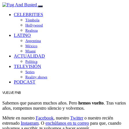
CELEBRITIES
Tómbola
Hollywood
Realeza
LATINO
Argentina
México
Miami
ACTUALIDAD
Política
TELEVISIÓN
Series
Reality shows
PODCAST
VUELVE FNB
Sabemos que pasaron muchos años. Pero
hemos vuelto
. Tras varios
años, rompemos nuestro silencio y volvemos.
Métete en nuestro
Facebook
, nuestro
Twitter
o nuestro recién
estrenado
Instagram
. O
enchúfanos en tu correo
para que, cuando
volvamos a escribir, te volvamos a hacer sonreír.