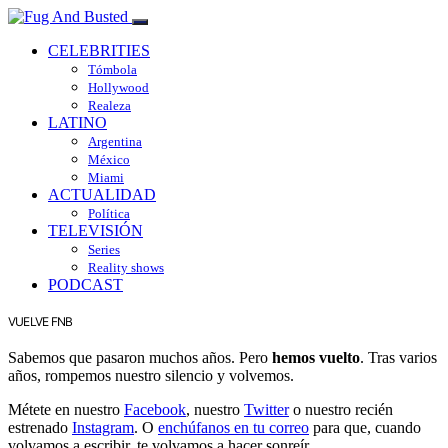
CELEBRITIES
Tómbola
Hollywood
Realeza
LATINO
Argentina
México
Miami
ACTUALIDAD
Política
TELEVISIÓN
Series
Reality shows
PODCAST
VUELVE FNB
Sabemos que pasaron muchos años. Pero
hemos vuelto
. Tras varios
años, rompemos nuestro silencio y volvemos.
Métete en nuestro
Facebook
, nuestro
Twitter
o nuestro recién
estrenado
Instagram
. O
enchúfanos en tu correo
para que, cuando
volvamos a escribir, te volvamos a hacer sonreír.