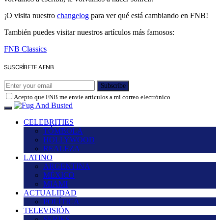
¡O visita nuestro
changelog
para ver qué está cambiando en FNB!
También puedes visitar nuestros artículos más famosos:
FNB Classics
SUSCRÍBETE A FNB
Subscribe
Acepto que FNB me envíe artículos a mi correo electrónico
CELEBRITIES
TÓMBOLA
HOLLYWOOD
REALEZA
LATINO
ARGENTINA
MÉXICO
MIAMI
ACTUALIDAD
POLÍTICA
TELEVISIÓN
SERIES