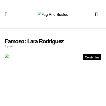
Famoso:
Lara Rodrí­guez
1 post
Celebrities