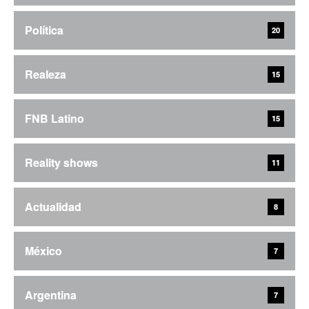
Política
20
Realeza
15
FNB Latino
15
Reality shows
11
Actualidad
8
México
7
Argentina
7