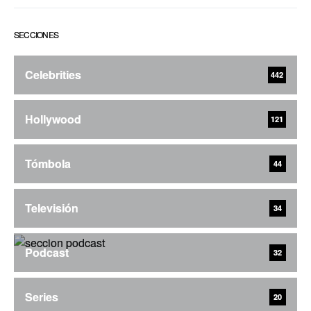
SECCIONES
Celebrities
442
Hollywood
121
Tómbola
44
Televisión
34
Podcast
32
Series
20