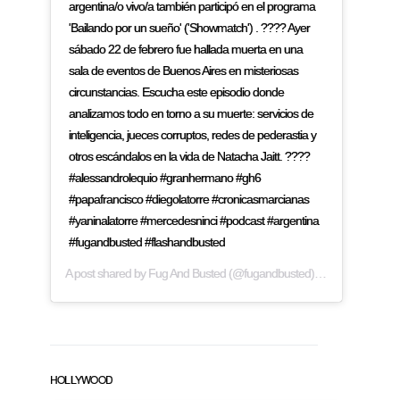
argentina/o vivo/a también participó en el programa
'Bailando por un sueño' ('Showmatch') . ???? Ayer
sábado 22 de febrero fue hallada muerta en una
sala de eventos de Buenos Aires en misteriosas
circunstancias. Escucha este episodio donde
analizamos todo en torno a su muerte: servicios de
inteligencia, jueces corruptos, redes de pederastia y
otros escándalos en la vida de Natacha Jaitt. ????
#alessandrolequio #granhermano #gh6
#papafrancisco #diegolatorre #cronicasmarcianas
#yaninalatorre #mercedesninci #podcast #argentina
#fugandbusted #flashandbusted
A post shared by
Fug And Busted
(@fugandbusted) on
Feb 24, 2019
HOLLYWOOD