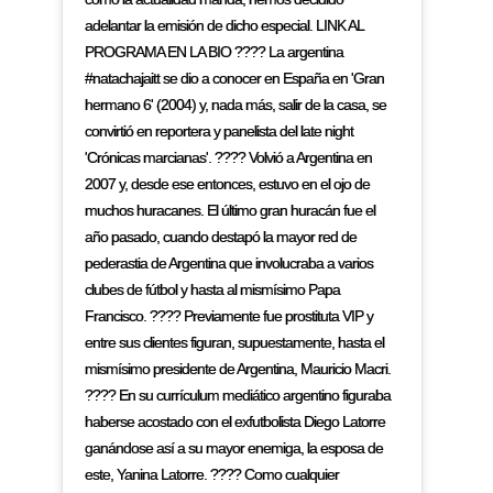
adelantar la emisión de dicho especial. LINK AL
PROGRAMA EN LA BIO ???? La argentina
#natachajaitt se dio a conocer en España en 'Gran
hermano 6' (2004) y, nada más, salir de la casa, se
convirtió en reportera y panelista del late night
'Crónicas marcianas'. ???? Volvió a Argentina en
2007 y, desde ese entonces, estuvo en el ojo de
muchos huracanes. El último gran huracán fue el
año pasado, cuando destapó la mayor red de
pederastia de Argentina que involucraba a varios
clubes de fútbol y hasta al mismísimo Papa
Francisco. ???? Previamente fue prostituta VIP y
entre sus clientes figuran, supuestamente, hasta el
mismísimo presidente de Argentina, Mauricio Macri.
???? En su currículum mediático argentino figuraba
haberse acostado con el exfutbolista Diego Latorre
ganándose así a su mayor enemiga, la esposa de
este, Yanina Latorre. ???? Como cualquier