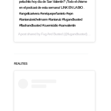
peluchito hoy día de San Valentín? ¡Todo el chisme
en el podcast de esta semana! LINK EN LA BIO .
#angelicarivera #enriquepeñanieto #epn
#taniaruizeichelmann #taniaruiz #fugandbusted
#flashandbusted #cuernicidio #sanvalentin
A post shared by
Fug And Busted
(@fugandbusted) on
Feb 14, 2019
REALITIES