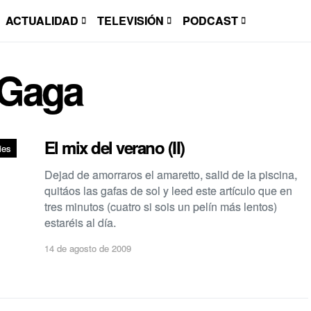
ACTUALIDAD
TELEVISIÓN
PODCAST
 Gaga
El mix del verano (II)
ies
Dejad de amorraros el amaretto, salid de la piscina,
quitáos las gafas de sol y leed este artí­culo que en
tres minutos (cuatro si sois un pelí­n más lentos)
estaréis al dí­a.
14 de agosto de 2009