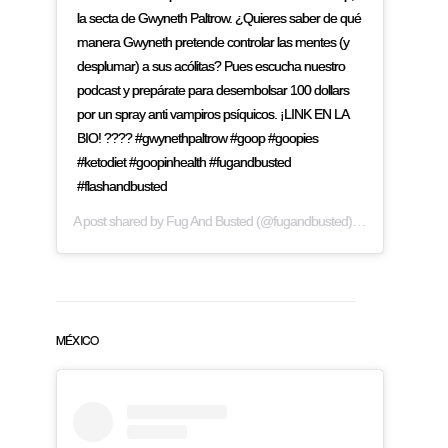
la secta de Gwyneth Paltrow. ¿Quieres saber de qué
manera Gwyneth pretende controlar las mentes (y
desplumar) a sus acólitas? Pues escucha nuestro
podcast y prepárate para desembolsar 100 dollars
por un spray anti vampiros psíquicos. ¡LINK EN LA
BIO! ???? #gwynethpaltrow #goop #goopies
#ketodiet #goopinhealth #fugandbusted
#flashandbusted
A post shared by
Fug And Busted
(@fugandbusted) on
Mar 22, 2019
MÉXICO