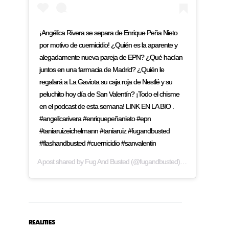
¡Angélica Rivera se separa de Enrique Peña Nieto
por motivo de cuernicidio! ¿Quién es la aparente y
alegadamente nueva pareja de EPN? ¿Qué hacían
juntos en una farmacia de Madrid? ¿Quién le
regalará a La Gaviota su caja roja de Nestlé y su
peluchito hoy día de San Valentín? ¡Todo el chisme
en el podcast de esta semana! LINK EN LA BIO .
#angelicarivera #enriquepeñanieto #epn
#taniaruizeichelmann #taniaruiz #fugandbusted
#flashandbusted #cuernicidio #sanvalentin
A post shared by
Fug And Busted
(@fugandbusted) on
Feb 14, 2019
REALITIES