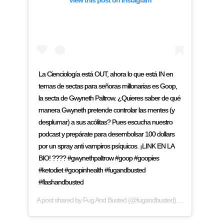
View this post on Instagram
La Cienciología está OUT, ahora lo que está IN en
temas de sectas para señoras millonarias es Goop,
la secta de Gwyneth Paltrow. ¿Quieres saber de qué
manera Gwyneth pretende controlar las mentes (y
desplumar) a sus acólitas? Pues escucha nuestro
podcast y prepárate para desembolsar 100 dollars
por un spray anti vampiros psíquicos. ¡LINK EN LA
BIO! ???? #gwynethpaltrow #goop #goopies
#ketodiet #goopinhealth #fugandbusted
#flashandbusted
A post shared by
Fug And Busted
(@fugandbusted) on
Mar 22, 2019