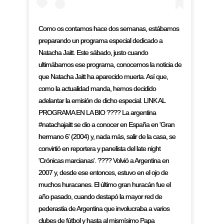
Como os contamos hace dos semanas, estábamos
preparando un programa especial dedicado a
Natacha Jaitt. Este sábado, justo cuando
ultimábamos ese programa, conocemos la noticia de
que Natacha Jaitt ha aparecido muerta. Así que,
como la actualidad manda, hemos decidido
adelantar la emisión de dicho especial. LINK AL
PROGRAMA EN LA BIO ???? La argentina
#natachajaitt se dio a conocer en España en 'Gran
hermano 6' (2004) y, nada más, salir de la casa, se
convirtió en reportera y panelista del late night
'Crónicas marcianas'. ???? Volvió a Argentina en
2007 y, desde ese entonces, estuvo en el ojo de
muchos huracanes. El último gran huracán fue el
año pasado, cuando destapó la mayor red de
pederastia de Argentina que involucraba a varios
clubes de fútbol y hasta al mismísimo Papa