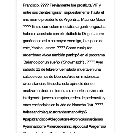
Francisco. ???? Previamente fue prostituta VIP y
entre sus clientes figuran, supuestamente, hasta el
mismísimo presidente de Argentina, Mauricio Macri.
???? En su currículum mediático argentino figuraba
haberse acostado con el exfutbolista Diego Latorre
ganándose así a su mayor enemiga, la esposa de
este, Yanina Latorre. ???? Como cualquier
argentina/o vivo/a también participó en el programa
'Bailando por un sueño' ('Showmatch') . ???? Ayer
sábado 22 de febrero fue hallada muerta en una
sala de eventos de Buenos Aires en misteriosas
circunstancias. Escucha este episodio donde
analizamos todo en torno a su muerte: servicios de
inteligencia, jueces corruptos, redes de pederastia y
otros escándalos en la vida de Natacha Jaitt. ????
#alessandrolequio #granhermano #gh6
#papafrancisco #diegolatorre #cronicasmarcianas
#yaninalatorre #mercedesninci #podcast #argentina