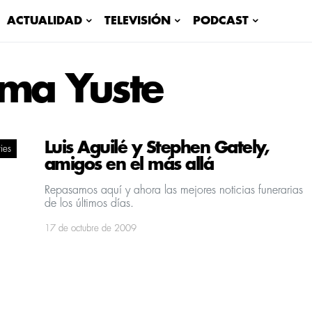
ACTUALIDAD
TELEVISIÓN
PODCAST
ma Yuste
Luis Aguilé y Stephen Gately,
ies
amigos en el más allá
Repasamos aquí­ y ahora las mejores noticias funerarias
de los últimos dí­as.
17 de octubre de 2009