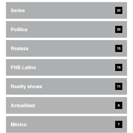
Series
20
Política
20
Realeza
15
FNB Latino
15
Reality shows
11
Actualidad
8
México
7