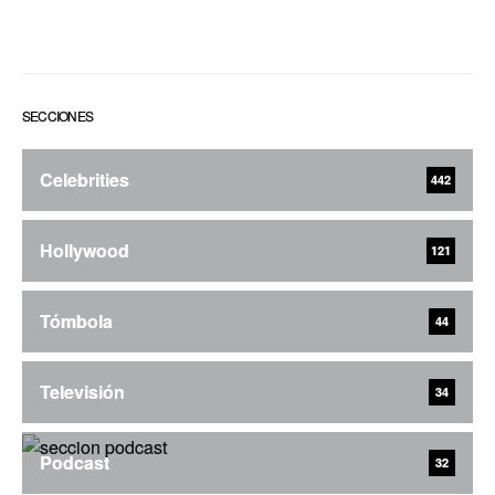
SECCIONES
Celebrities
442
Hollywood
121
Tómbola
44
Televisión
34
Podcast
32