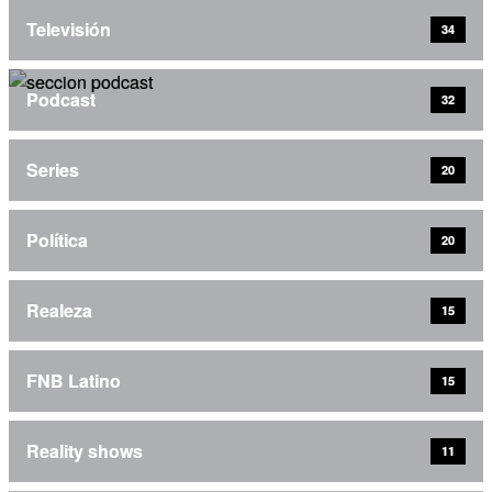
Televisión
34
Podcast
32
Series
20
Política
20
Realeza
15
FNB Latino
15
Reality shows
11