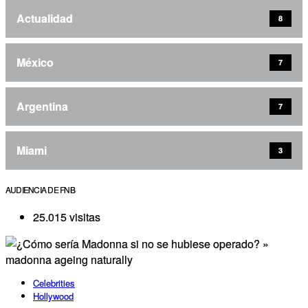
Actualidad
8
México
7
Argentina
7
Miami
3
AUDIENCIA DE FNB
25.015 visitas
Celebrities
Hollywood