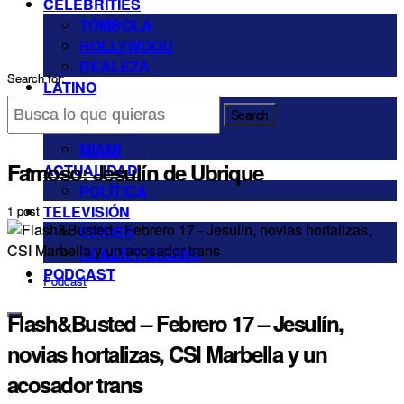
CELEBRITIES
TÓMBOLA
HOLLYWOOD
REALEZA
Search for:
LATINO
ARGENTINA
Search
MÉXICO
MIAMI
Famoso:
Jesulín de Ubrique
ACTUALIDAD
POLÍTICA
TELEVISIÓN
1 post
SERIES
REALITY SHOWS
PODCAST
Podcast
Flash&Busted – Febrero 17 – Jesulín,
novias hortalizas, CSI Marbella y un
acosador trans