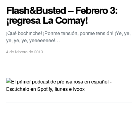
Flash&Busted – Febrero 3:
¡regresa La Comay!
¡Qué bochinche! ¡Ponme tensión, ponme tensión! ¡Ye, ye,
ye, ye, ye, yeeeeeeee!…
4 de febrero de 2019