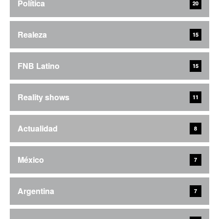
Política
20
Realeza
15
FNB Latino
15
Reality shows
11
Actualidad
8
México
7
Argentina
7