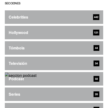
SECCIONES
Celebrities
442
Hollywood
121
Tómbola
44
Televisión
34
Podcast
32
Series
20