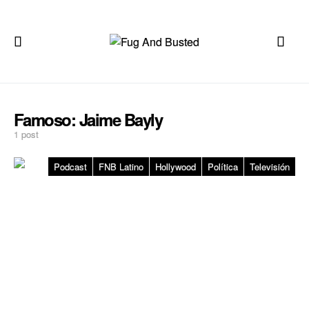
Famoso:
Jaime Bayly
1 post
Podcast
FNB Latino
Hollywood
Política
Televisión