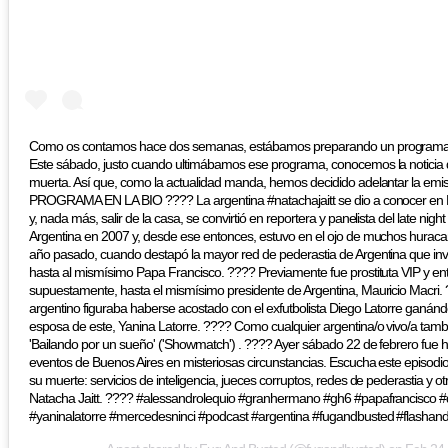
Como os contamos hace dos semanas, estábamos preparando un programa es
Este sábado, justo cuando ultimábamos ese programa, conocemos la noticia 
muerta. Así que, como la actualidad manda, hemos decidido adelantar la emis
PROGRAMA EN LA BIO ???? La argentina #natachajaitt se dio a conocer en 
y, nada más, salir de la casa, se convirtió en reportera y panelista del late nig
Argentina en 2007 y, desde ese entonces, estuvo en el ojo de muchos huracan
año pasado, cuando destapó la mayor red de pederastia de Argentina que invo
hasta al mismísimo Papa Francisco. ???? Previamente fue prostituta VIP y entr
supuestamente, hasta el mismísimo presidente de Argentina, Mauricio Macri.
argentino figuraba haberse acostado con el exfutbolista Diego Latorre ganán
esposa de este, Yanina Latorre. ???? Como cualquier argentina/o vivo/a tamb
'Bailando por un sueño' ('Showmatch') . ???? Ayer sábado 22 de febrero fue 
eventos de Buenos Aires en misteriosas circunstancias. Escucha este episodi
su muerte: servicios de inteligencia, jueces corruptos, redes de pederastia y o
Natacha Jaitt. ???? #alessandrolequio #granhermano #gh6 #papafrancisco #
#yaninalatorre #mercedesninci #podcast #argentina #fugandbusted #flashan