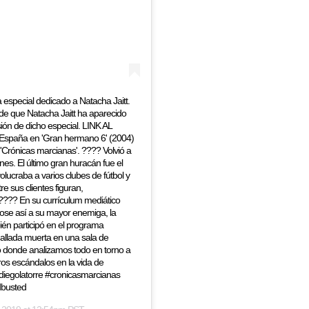
pecial dedicado a Natacha Jaitt.
de que Natacha Jaitt ha aparecido
ión de dicho especial. LINK AL
España en 'Gran hermano 6' (2004)
ht 'Crónicas marcianas'. ???? Volvió a
es. El último gran huracán fue el
lucraba a varios clubes de fútbol y
e sus clientes figuran,
 ???? En su currículum mediático
dose así a su mayor enemiga, la
ién participó en el programa
hallada muerta en una sala de
o donde analizamos todo en torno a
tros escándalos en la vida de
diegolatorre #cronicasmarcianas
dbusted