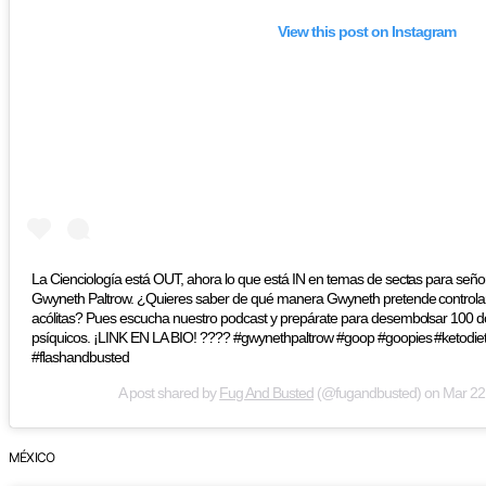
View this post on Instagram
La Cienciología está OUT, ahora lo que está IN en temas de sectas para señor
Gwyneth Paltrow. ¿Quieres saber de qué manera Gwyneth pretende controlar
acólitas? Pues escucha nuestro podcast y prepárate para desembolsar 100 dol
psíquicos. ¡LINK EN LA BIO! ???? #gwynethpaltrow #goop #goopies #ketodie
#flashandbusted
A post shared by
Fug And Busted
(@fugandbusted) on
Mar 22
MÉXICO