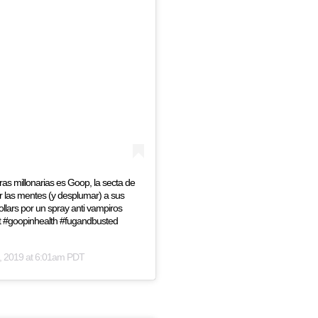
as millonarias es Goop, la secta de
 las mentes (y desplumar) a sus
lars por un spray anti vampiros
t #goopinhealth #fugandbusted
, 2019 at 6:01am PDT