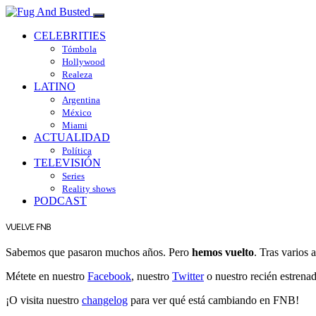
CELEBRITIES
Tómbola
Hollywood
Realeza
LATINO
Argentina
México
Miami
ACTUALIDAD
Política
TELEVISIÓN
Series
Reality shows
PODCAST
VUELVE FNB
Sabemos que pasaron muchos años. Pero
hemos vuelto
. Tras varios
Métete en nuestro
Facebook
, nuestro
Twitter
o nuestro recién estrena
¡O visita nuestro
changelog
para ver qué está cambiando en FNB!