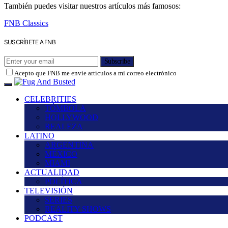
También puedes visitar nuestros artículos más famosos:
FNB Classics
SUSCRÍBETE A FNB
Subscribe
Acepto que FNB me envíe artículos a mi correo electrónico
CELEBRITIES
TÓMBOLA
HOLLYWOOD
REALEZA
LATINO
ARGENTINA
MÉXICO
MIAMI
ACTUALIDAD
POLÍTICA
TELEVISIÓN
SERIES
REALITY SHOWS
PODCAST