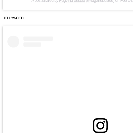
A post shared by
Fug And Busted
(@fugandbusted) on
Feb 24,
HOLLYWOOD