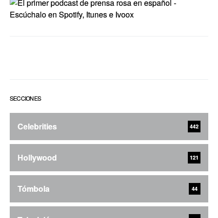
SECCIONES
Celebrities
442
Hollywood
121
Tómbola
44