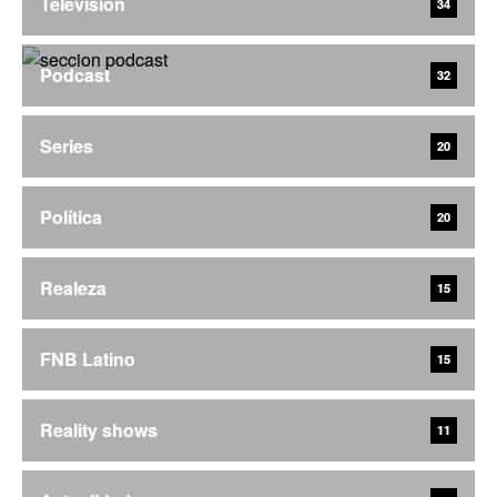
Televisión
34
Podcast
32
Series
20
Política
20
Realeza
15
FNB Latino
15
Reality shows
11