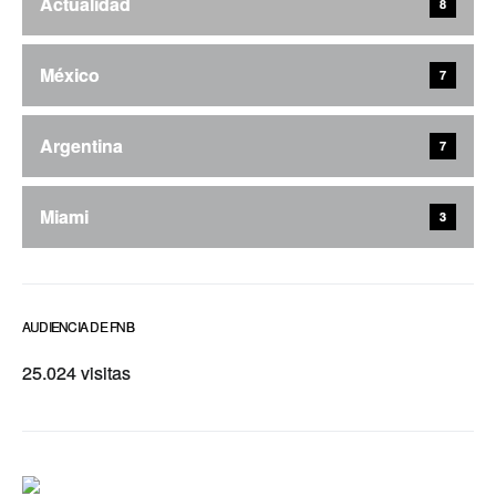
Actualidad
8
México
7
Argentina
7
Miami
3
AUDIENCIA DE FNB
25.024 visitas