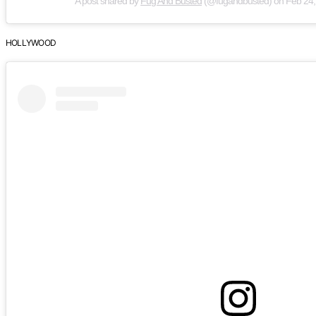
A post shared by
Fug And Busted
(@fugandbusted) on
Feb 24,
HOLLYWOOD