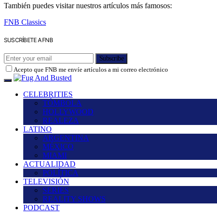
También puedes visitar nuestros artículos más famosos:
FNB Classics
SUSCRÍBETE A FNB
Subscribe
Acepto que FNB me envíe artículos a mi correo electrónico
CELEBRITIES
TÓMBOLA
HOLLYWOOD
REALEZA
LATINO
ARGENTINA
MÉXICO
MIAMI
ACTUALIDAD
POLÍTICA
TELEVISIÓN
SERIES
REALITY SHOWS
PODCAST