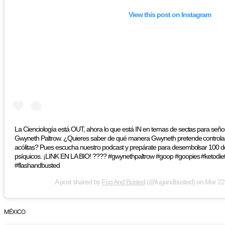
View this post on Instagram
La Cienciología está OUT, ahora lo que está IN en temas de sectas para señor
Gwyneth Paltrow. ¿Quieres saber de qué manera Gwyneth pretende controlar
acólitas? Pues escucha nuestro podcast y prepárate para desembolsar 100 dol
psíquicos. ¡LINK EN LA BIO! ???? #gwynethpaltrow #goop #goopies #ketodie
#flashandbusted
A post shared by
Fug And Busted
(@fugandbusted) on
Mar 22
MÉXICO