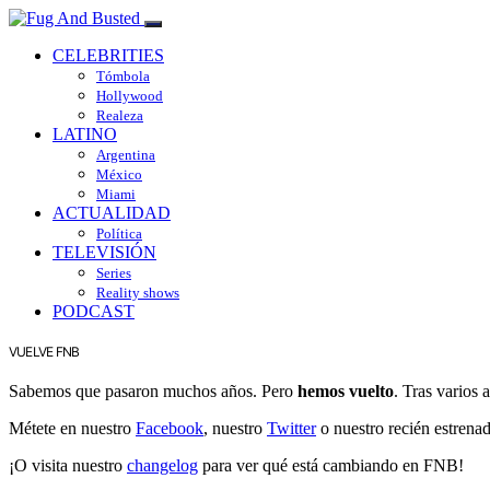
CELEBRITIES
Tómbola
Hollywood
Realeza
LATINO
Argentina
México
Miami
ACTUALIDAD
Política
TELEVISIÓN
Series
Reality shows
PODCAST
VUELVE FNB
Sabemos que pasaron muchos años. Pero
hemos vuelto
. Tras varios
Métete en nuestro
Facebook
, nuestro
Twitter
o nuestro recién estrena
¡O visita nuestro
changelog
para ver qué está cambiando en FNB!