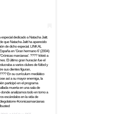
pecial dedicado a Natacha Jaitt.
de que Natacha Jaitt ha aparecido
ión de dicho especial. LINK AL
España en 'Gran hermano 6' (2004)
ht 'Crónicas marcianas'. ???? Volvió a
es. El último gran huracán fue el
lucraba a varios clubes de fútbol y
e sus clientes figuran,
 ???? En su currículum mediático
dose así a su mayor enemiga, la
ién participó en el programa
hallada muerta en una sala de
o donde analizamos todo en torno a
tros escándalos en la vida de
diegolatorre #cronicasmarcianas
dbusted