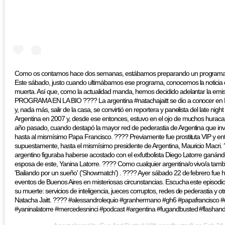
Como os contamos hace dos semanas, estábamos preparando un programa es
Este sábado, justo cuando ultimábamos ese programa, conocemos la noticia 
muerta. Así que, como la actualidad manda, hemos decidido adelantar la emis
PROGRAMA EN LA BIO ???? La argentina #natachajaitt se dio a conocer en 
y, nada más, salir de la casa, se convirtió en reportera y panelista del late nig
Argentina en 2007 y, desde ese entonces, estuvo en el ojo de muchos huracan
año pasado, cuando destapó la mayor red de pederastia de Argentina que invo
hasta al mismísimo Papa Francisco. ???? Previamente fue prostituta VIP y entr
supuestamente, hasta el mismísimo presidente de Argentina, Mauricio Macri.
argentino figuraba haberse acostado con el exfutbolista Diego Latorre ganán
esposa de este, Yanina Latorre. ???? Como cualquier argentina/o vivo/a tamb
'Bailando por un sueño' ('Showmatch') . ???? Ayer sábado 22 de febrero fue 
eventos de Buenos Aires en misteriosas circunstancias. Escucha este episodi
su muerte: servicios de inteligencia, jueces corruptos, redes de pederastia y o
Natacha Jaitt. ???? #alessandrolequio #granhermano #gh6 #papafrancisco #
#yaninalatorre #mercedesninci #podcast #argentina #fugandbusted #flashan