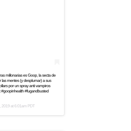
as millonarias es Goop, la secta de
 las mentes (y desplumar) a sus
lars por un spray anti vampiros
t #goopinhealth #fugandbusted
, 2019 at 6:01am PDT