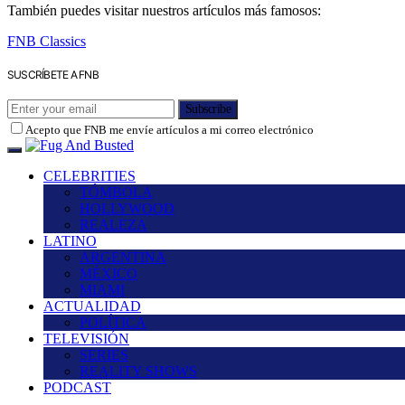
También puedes visitar nuestros artículos más famosos:
FNB Classics
SUSCRÍBETE A FNB
Subscribe
Acepto que FNB me envíe artículos a mi correo electrónico
CELEBRITIES
TÓMBOLA
HOLLYWOOD
REALEZA
LATINO
ARGENTINA
MÉXICO
MIAMI
ACTUALIDAD
POLÍTICA
TELEVISIÓN
SERIES
REALITY SHOWS
PODCAST