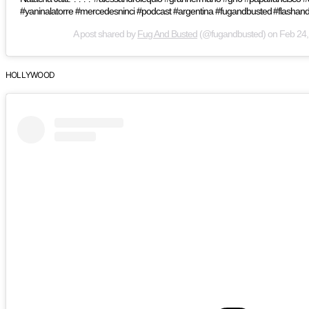
#yaninalatorre #mercedesninci #podcast #argentina #fugandbusted #flashan
A post shared by
Fug And Busted
(@fugandbusted) on
Feb 24,
HOLLYWOOD