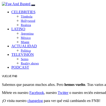
CELEBRITIES
Tómbola
Hollywood
Realeza
LATINO
Argentina
México
Miami
ACTUALIDAD
Política
TELEVISIÓN
Series
Reality shows
PODCAST
VUELVE FNB
Sabemos que pasaron muchos años. Pero
hemos vuelto
. Tras varios
Métete en nuestro
Facebook
, nuestro
Twitter
o nuestro recién estrena
¡O visita nuestro
changelog
para ver qué está cambiando en FNB!