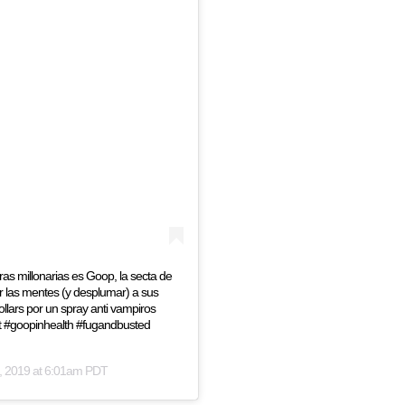
as millonarias es Goop, la secta de
 las mentes (y desplumar) a sus
lars por un spray anti vampiros
t #goopinhealth #fugandbusted
, 2019 at 6:01am PDT