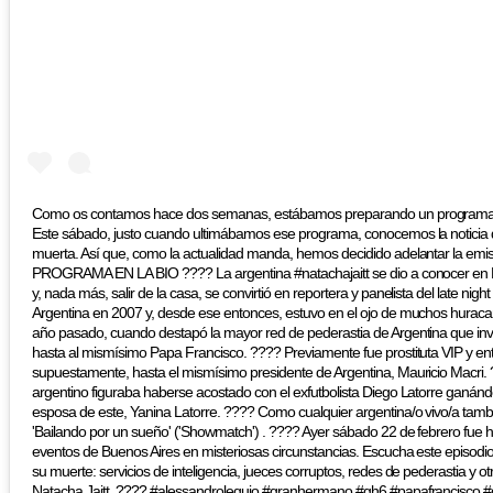
Como os contamos hace dos semanas, estábamos preparando un programa es
Este sábado, justo cuando ultimábamos ese programa, conocemos la noticia 
muerta. Así que, como la actualidad manda, hemos decidido adelantar la emis
PROGRAMA EN LA BIO ???? La argentina #natachajaitt se dio a conocer en 
y, nada más, salir de la casa, se convirtió en reportera y panelista del late nig
Argentina en 2007 y, desde ese entonces, estuvo en el ojo de muchos huracan
año pasado, cuando destapó la mayor red de pederastia de Argentina que invo
hasta al mismísimo Papa Francisco. ???? Previamente fue prostituta VIP y entr
supuestamente, hasta el mismísimo presidente de Argentina, Mauricio Macri.
argentino figuraba haberse acostado con el exfutbolista Diego Latorre ganán
esposa de este, Yanina Latorre. ???? Como cualquier argentina/o vivo/a tamb
'Bailando por un sueño' ('Showmatch') . ???? Ayer sábado 22 de febrero fue 
eventos de Buenos Aires en misteriosas circunstancias. Escucha este episodi
su muerte: servicios de inteligencia, jueces corruptos, redes de pederastia y o
Natacha Jaitt. ???? #alessandrolequio #granhermano #gh6 #papafrancisco #