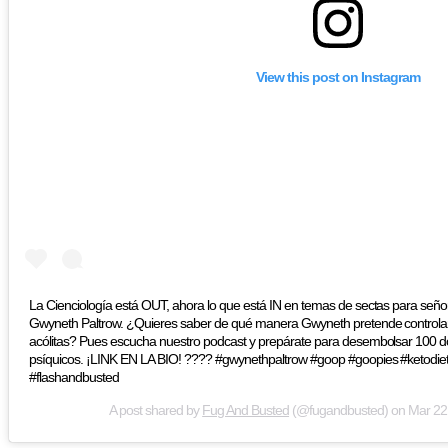
View this post on Instagram
La Cienciología está OUT, ahora lo que está IN en temas de sectas para señor
Gwyneth Paltrow. ¿Quieres saber de qué manera Gwyneth pretende controlar
acólitas? Pues escucha nuestro podcast y prepárate para desembolsar 100 dol
psíquicos. ¡LINK EN LA BIO! ???? #gwynethpaltrow #goop #goopies #ketodie
#flashandbusted
A post shared by
Fug And Busted
(@fugandbusted) on
Mar 22