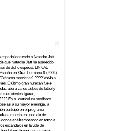
pecial dedicado a Natacha Jaitt.
de que Natacha Jaitt ha aparecido
ión de dicho especial. LINK AL
España en 'Gran hermano 6' (2004)
ht 'Crónicas marcianas'. ???? Volvió a
es. El último gran huracán fue el
lucraba a varios clubes de fútbol y
e sus clientes figuran,
 ???? En su currículum mediático
dose así a su mayor enemiga, la
ién participó en el programa
hallada muerta en una sala de
o donde analizamos todo en torno a
tros escándalos en la vida de
diegolatorre #cronicasmarcianas