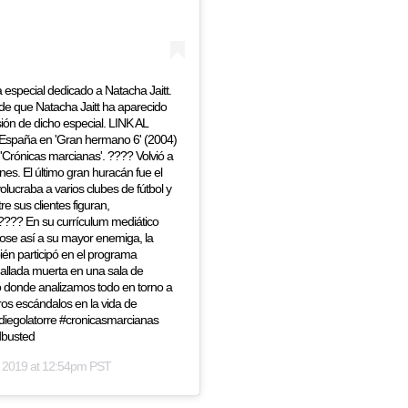
pecial dedicado a Natacha Jaitt.
de que Natacha Jaitt ha aparecido
ión de dicho especial. LINK AL
España en 'Gran hermano 6' (2004)
ht 'Crónicas marcianas'. ???? Volvió a
es. El último gran huracán fue el
lucraba a varios clubes de fútbol y
e sus clientes figuran,
 ???? En su currículum mediático
dose así a su mayor enemiga, la
ién participó en el programa
hallada muerta en una sala de
o donde analizamos todo en torno a
tros escándalos en la vida de
diegolatorre #cronicasmarcianas
dbusted
 2019 at 12:54pm PST