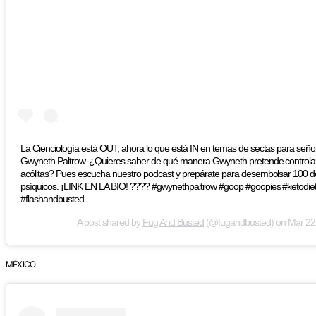
La Cienciología está OUT, ahora lo que está IN en temas de sectas para señor
Gwyneth Paltrow. ¿Quieres saber de qué manera Gwyneth pretende controlar
acólitas? Pues escucha nuestro podcast y prepárate para desembolsar 100 dol
psíquicos. ¡LINK EN LA BIO! ???? #gwynethpaltrow #goop #goopies #ketodie
#flashandbusted
A post shared by
Fug And Busted
(@fugandbusted) on
Mar 22
MÉXICO