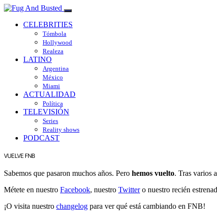
CELEBRITIES
Tómbola
Hollywood
Realeza
LATINO
Argentina
México
Miami
ACTUALIDAD
Política
TELEVISIÓN
Series
Reality shows
PODCAST
VUELVE FNB
Sabemos que pasaron muchos años. Pero
hemos vuelto
. Tras varios
Métete en nuestro
Facebook
, nuestro
Twitter
o nuestro recién estrena
¡O visita nuestro
changelog
para ver qué está cambiando en FNB!