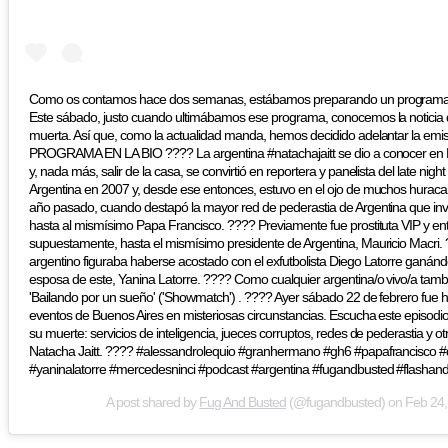
Como os contamos hace dos semanas, estábamos preparando un programa es
Este sábado, justo cuando ultimábamos ese programa, conocemos la noticia 
muerta. Así que, como la actualidad manda, hemos decidido adelantar la emis
PROGRAMA EN LA BIO ???? La argentina #natachajaitt se dio a conocer en 
y, nada más, salir de la casa, se convirtió en reportera y panelista del late nig
Argentina en 2007 y, desde ese entonces, estuvo en el ojo de muchos huracan
año pasado, cuando destapó la mayor red de pederastia de Argentina que invo
hasta al mismísimo Papa Francisco. ???? Previamente fue prostituta VIP y entr
supuestamente, hasta el mismísimo presidente de Argentina, Mauricio Macri.
argentino figuraba haberse acostado con el exfutbolista Diego Latorre ganán
esposa de este, Yanina Latorre. ???? Como cualquier argentina/o vivo/a tamb
'Bailando por un sueño' ('Showmatch') . ???? Ayer sábado 22 de febrero fue 
eventos de Buenos Aires en misteriosas circunstancias. Escucha este episodi
su muerte: servicios de inteligencia, jueces corruptos, redes de pederastia y o
Natacha Jaitt. ???? #alessandrolequio #granhermano #gh6 #papafrancisco #
#yaninalatorre #mercedesninci #podcast #argentina #fugandbusted #flashan
A post shared by
Fug And Busted
(@fugandbusted) on
Feb 24,