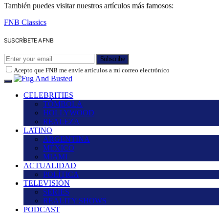
También puedes visitar nuestros artículos más famosos:
FNB Classics
SUSCRÍBETE A FNB
Subscribe
Acepto que FNB me envíe artículos a mi correo electrónico
CELEBRITIES
TÓMBOLA
HOLLYWOOD
REALEZA
LATINO
ARGENTINA
MÉXICO
MIAMI
ACTUALIDAD
POLÍTICA
TELEVISIÓN
SERIES
REALITY SHOWS
PODCAST