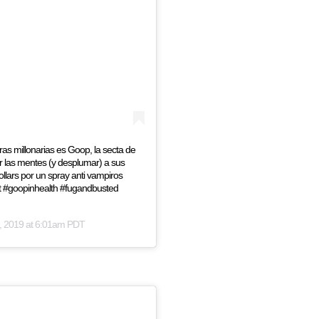
as millonarias es Goop, la secta de
 las mentes (y desplumar) a sus
lars por un spray anti vampiros
t #goopinhealth #fugandbusted
, 2019 at 6:01am PDT