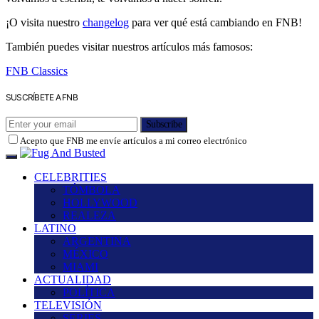
¡O visita nuestro
changelog
para ver qué está cambiando en FNB!
También puedes visitar nuestros artículos más famosos:
FNB Classics
SUSCRÍBETE A FNB
Subscribe
Acepto que FNB me envíe artículos a mi correo electrónico
CELEBRITIES
TÓMBOLA
HOLLYWOOD
REALEZA
LATINO
ARGENTINA
MÉXICO
MIAMI
ACTUALIDAD
POLÍTICA
TELEVISIÓN
SERIES