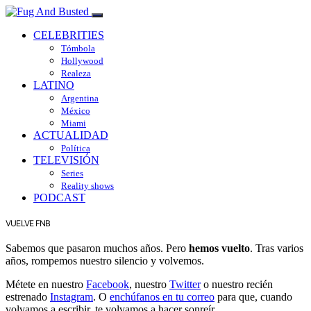
CELEBRITIES
Tómbola
Hollywood
Realeza
LATINO
Argentina
México
Miami
ACTUALIDAD
Política
TELEVISIÓN
Series
Reality shows
PODCAST
VUELVE FNB
Sabemos que pasaron muchos años. Pero
hemos vuelto
. Tras varios
años, rompemos nuestro silencio y volvemos.
Métete en nuestro
Facebook
, nuestro
Twitter
o nuestro recién
estrenado
Instagram
. O
enchúfanos en tu correo
para que, cuando
volvamos a escribir, te volvamos a hacer sonreír.