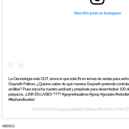
View this post on Instagram
La Cienciología está OUT, ahora lo que está IN en temas de sectas para señor
Gwyneth Paltrow. ¿Quieres saber de qué manera Gwyneth pretende controlar
acólitas? Pues escucha nuestro podcast y prepárate para desembolsar 100 dol
psíquicos. ¡LINK EN LA BIO! ???? #gwynethpaltrow #goop #goopies #ketodie
#flashandbusted
A post shared by
Fug And Busted
(@fugandbusted) on
Mar 22
MÉXICO