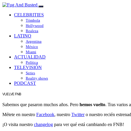
CELEBRITIES
Tómbola
Hollywood
Realeza
LATINO
Argentina
México
Miami
ACTUALIDAD
Política
TELEVISIÓN
Series
Reality shows
PODCAST
VUELVE FNB
Sabemos que pasaron muchos años. Pero
hemos vuelto
. Tras varios
Métete en nuestro
Facebook
, nuestro
Twitter
o nuestro recién estrena
¡O visita nuestro
changelog
para ver qué está cambiando en FNB!