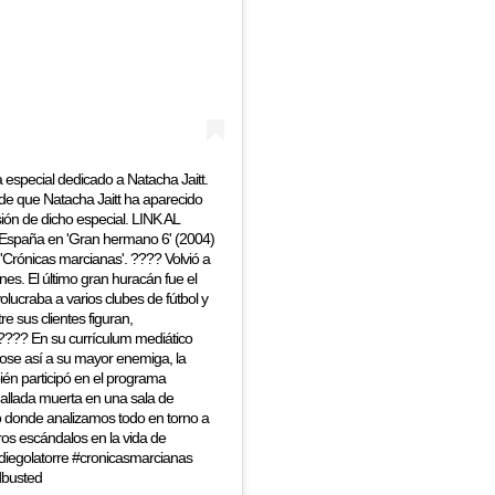
pecial dedicado a Natacha Jaitt.
de que Natacha Jaitt ha aparecido
ión de dicho especial. LINK AL
España en 'Gran hermano 6' (2004)
ht 'Crónicas marcianas'. ???? Volvió a
es. El último gran huracán fue el
lucraba a varios clubes de fútbol y
e sus clientes figuran,
 ???? En su currículum mediático
dose así a su mayor enemiga, la
ién participó en el programa
hallada muerta en una sala de
o donde analizamos todo en torno a
tros escándalos en la vida de
diegolatorre #cronicasmarcianas
dbusted