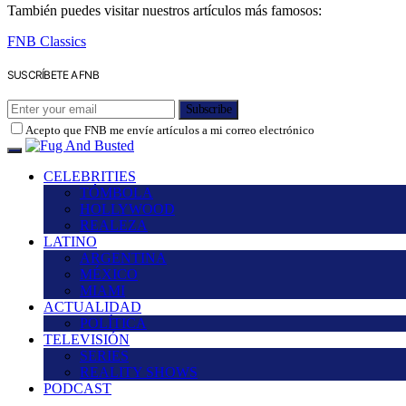
También puedes visitar nuestros artículos más famosos:
FNB Classics
SUSCRÍBETE A FNB
Subscribe
Acepto que FNB me envíe artículos a mi correo electrónico
CELEBRITIES
TÓMBOLA
HOLLYWOOD
REALEZA
LATINO
ARGENTINA
MÉXICO
MIAMI
ACTUALIDAD
POLÍTICA
TELEVISIÓN
SERIES
REALITY SHOWS
PODCAST