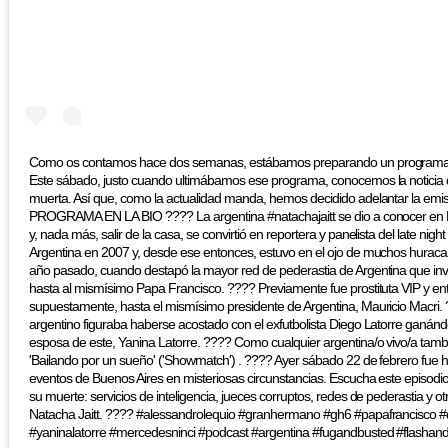
Como os contamos hace dos semanas, estábamos preparando un programa es
Este sábado, justo cuando ultimábamos ese programa, conocemos la noticia 
muerta. Así que, como la actualidad manda, hemos decidido adelantar la emis
PROGRAMA EN LA BIO ???? La argentina #natachajaitt se dio a conocer en 
y, nada más, salir de la casa, se convirtió en reportera y panelista del late nig
Argentina en 2007 y, desde ese entonces, estuvo en el ojo de muchos huracan
año pasado, cuando destapó la mayor red de pederastia de Argentina que invo
hasta al mismísimo Papa Francisco. ???? Previamente fue prostituta VIP y entr
supuestamente, hasta el mismísimo presidente de Argentina, Mauricio Macri.
argentino figuraba haberse acostado con el exfutbolista Diego Latorre ganán
esposa de este, Yanina Latorre. ???? Como cualquier argentina/o vivo/a tamb
'Bailando por un sueño' ('Showmatch') . ???? Ayer sábado 22 de febrero fue 
eventos de Buenos Aires en misteriosas circunstancias. Escucha este episodi
su muerte: servicios de inteligencia, jueces corruptos, redes de pederastia y o
Natacha Jaitt. ???? #alessandrolequio #granhermano #gh6 #papafrancisco #
#yaninalatorre #mercedesninci #podcast #argentina #fugandbusted #flashan