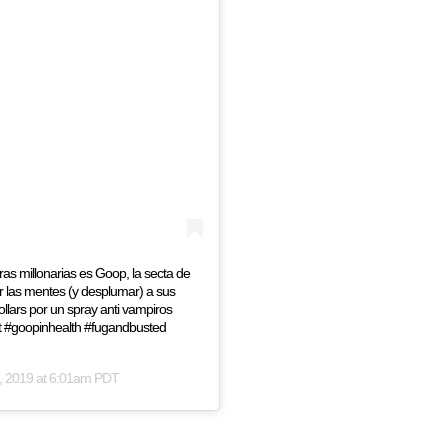
as millonarias es Goop, la secta de
 las mentes (y desplumar) a sus
lars por un spray anti vampiros
t #goopinhealth #fugandbusted
, 2019 at 6:01am PDT