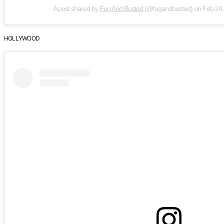
A post shared by
Fug And Busted
(@fugandbusted) on
Feb 24,
HOLLYWOOD