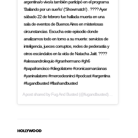
argentina/o vivo/a también participó en el programa
'Bailando por un sueño' ('Showmatch') . ???? Ayer
sábado 22 de febrero fue hallada muerta en una
sala de eventos de Buenos Aires en misteriosas
circunstancias. Escucha este episodio donde
analizamos todo en torno a su muerte: servicios de
inteligencia, jueces corruptos, redes de pederastia y
otros escándalos en la vida de Natacha Jaitt. ????
#alessandrolequio #granhermano #gh6
#papafrancisco #diegolatorre #cronicasmarcianas
#yaninalatorre #mercedesninci #podcast #argentina
#fugandbusted #flashandbusted
A post shared by
Fug And Busted
(@fugandbusted) on
Feb 24, 2019
HOLLYWOOD