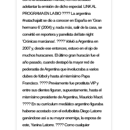
adelantar la emisión de dicho especial. LINK AL
PROGRAMA EN LA BIO ???? La argentina
#natachajaitt se dio a conocer en España en 'Gran
hermano 6' (2004) y, nada más, salir de la casa, se
convirtió en reportera y panelista del late night
'Crónicas marcianas'. ???? Volvió a Argentina en
2007 y, desde ese entonces, estuvo en el ojo de
muchos huracanes. El último gran huracán fue el
año pasado, cuando destapó la mayor red de
pederastia de Argentina que involucraba a varios
clubes de fútbol y hasta al mismísimo Papa
Francisco. ???? Previamente fue prostituta VIP y
entre sus clientes figuran, supuestamente, hasta el
mismísimo presidente de Argentina, Mauricio Macri.
???? En su currículum mediático argentino figuraba
haberse acostado con el exfutbolista Diego Latorre
ganándose así a su mayor enemiga, la esposa de
este, Yanina Latorre. ???? Como cualquier