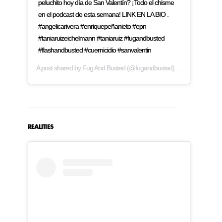
peluchito hoy día de San Valentín? ¡Todo el chisme
en el podcast de esta semana! LINK EN LA BIO .
#angelicarivera #enriquepeñanieto #epn
#taniaruizeichelmann #taniaruiz #fugandbusted
#flashandbusted #cuernicidio #sanvalentin
A post shared by
Fug And Busted
(@fugandbusted) on
Feb 14, 2019
REALITIES