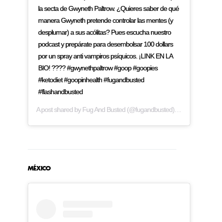
la secta de Gwyneth Paltrow. ¿Quieres saber de qué
manera Gwyneth pretende controlar las mentes (y
desplumar) a sus acólitas? Pues escucha nuestro
podcast y prepárate para desembolsar 100 dollars
por un spray anti vampiros psíquicos. ¡LINK EN LA
BIO! ???? #gwynethpaltrow #goop #goopies
#ketodiet #goopinhealth #fugandbusted
#flashandbusted
A post shared by
Fug And Busted
(@fugandbusted) on
Mar 22, 2019
MÉXICO