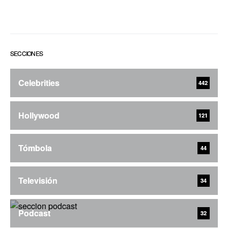
SECCIONES
Celebrities
442
Hollywood
121
Tómbola
44
Televisión
34
Podcast
32