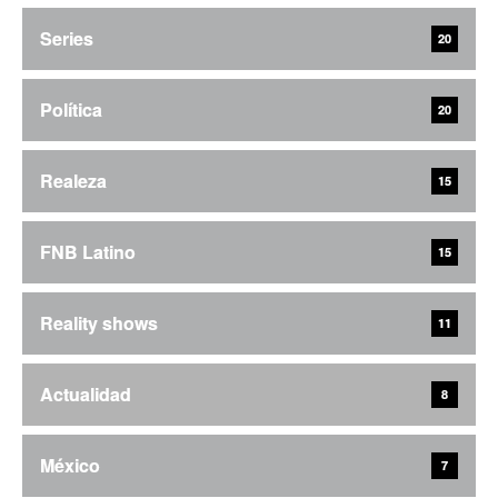
Series
20
Política
20
Realeza
15
FNB Latino
15
Reality shows
11
Actualidad
8
México
7