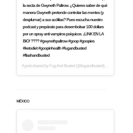
la secta de Gwyneth Paltrow. ¿Quieres saber de qué
manera Gwyneth pretende controlar las mentes (y
desplumar) a sus acólitas? Pues escucha nuestro
podcast y prepárate para desembolsar 100 dollars
por un spray anti vampiros psíquicos. ¡LINK EN LA
BIO! ???? #gwynethpaltrow #goop #goopies
#ketodiet #goopinhealth #fugandbusted
#flashandbusted
A post shared by
Fug And Busted
(@fugandbusted) on
Mar 22, 2019
MÉXICO