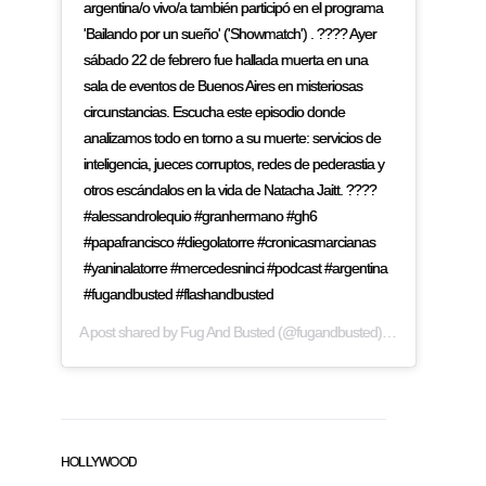
argentina/o vivo/a también participó en el programa
'Bailando por un sueño' ('Showmatch') . ???? Ayer
sábado 22 de febrero fue hallada muerta en una
sala de eventos de Buenos Aires en misteriosas
circunstancias. Escucha este episodio donde
analizamos todo en torno a su muerte: servicios de
inteligencia, jueces corruptos, redes de pederastia y
otros escándalos en la vida de Natacha Jaitt. ????
#alessandrolequio #granhermano #gh6
#papafrancisco #diegolatorre #cronicasmarcianas
#yaninalatorre #mercedesninci #podcast #argentina
#fugandbusted #flashandbusted
A post shared by
Fug And Busted
(@fugandbusted) on
Feb 24, 2019
HOLLYWOOD