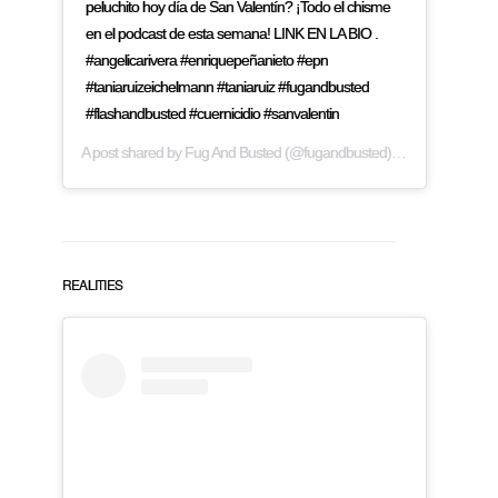
peluchito hoy día de San Valentín? ¡Todo el chisme
en el podcast de esta semana! LINK EN LA BIO .
#angelicarivera #enriquepeñanieto #epn
#taniaruizeichelmann #taniaruiz #fugandbusted
#flashandbusted #cuernicidio #sanvalentin
A post shared by
Fug And Busted
(@fugandbusted) on
Feb 14, 2019
REALITIES