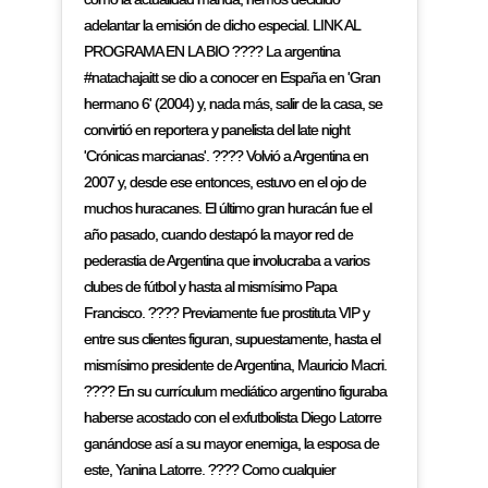
adelantar la emisión de dicho especial. LINK AL
PROGRAMA EN LA BIO ???? La argentina
#natachajaitt se dio a conocer en España en 'Gran
hermano 6' (2004) y, nada más, salir de la casa, se
convirtió en reportera y panelista del late night
'Crónicas marcianas'. ???? Volvió a Argentina en
2007 y, desde ese entonces, estuvo en el ojo de
muchos huracanes. El último gran huracán fue el
año pasado, cuando destapó la mayor red de
pederastia de Argentina que involucraba a varios
clubes de fútbol y hasta al mismísimo Papa
Francisco. ???? Previamente fue prostituta VIP y
entre sus clientes figuran, supuestamente, hasta el
mismísimo presidente de Argentina, Mauricio Macri.
???? En su currículum mediático argentino figuraba
haberse acostado con el exfutbolista Diego Latorre
ganándose así a su mayor enemiga, la esposa de
este, Yanina Latorre. ???? Como cualquier