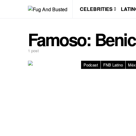
CELEBRITIES
LATIN
Famoso:
Benic
1 post
Podcast
FNB Latino
Méx