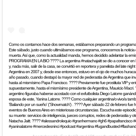
Como os contamos hace dos semanas, estábamos preparando un programa es
Este sábado, justo cuando ultimábamos ese programa, conocemos la noticia 
muerta. Así que, como la actualidad manda, hemos decidido adelantar la emis
PROGRAMA EN LA BIO ???? La argentina #natachajaitt se dio a conocer en 
y, nada más, salir de la casa, se convirtió en reportera y panelista del late nig
Argentina en 2007 y, desde ese entonces, estuvo en el ojo de muchos huracan
año pasado, cuando destapó la mayor red de pederastia de Argentina que invo
hasta al mismísimo Papa Francisco. ???? Previamente fue prostituta VIP y entr
supuestamente, hasta el mismísimo presidente de Argentina, Mauricio Macri.
argentino figuraba haberse acostado con el exfutbolista Diego Latorre ganán
esposa de este, Yanina Latorre. ???? Como cualquier argentina/o vivo/a tamb
'Bailando por un sueño' ('Showmatch') . ???? Ayer sábado 22 de febrero fue 
eventos de Buenos Aires en misteriosas circunstancias. Escucha este episodi
su muerte: servicios de inteligencia, jueces corruptos, redes de pederastia y o
Natacha Jaitt. ???? #alessandrolequio #granhermano #gh6 #papafrancisco #
#yaninalatorre #mercedesninci #podcast #argentina #fugandbusted #flashan