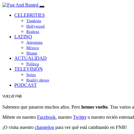
CELEBRITIES
Tómbola
Hollywood
Realeza
LATINO
Argentina
México
Miami
ACTUALIDAD
Política
TELEVISIÓN
Series
Reality shows
PODCAST
VUELVE FNB
Sabemos que pasaron muchos años. Pero
hemos vuelto
. Tras varios
Métete en nuestro
Facebook
, nuestro
Twitter
o nuestro recién estrena
¡O visita nuestro
changelog
para ver qué está cambiando en FNB!