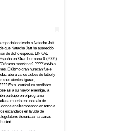
pecial dedicado a Natacha Jaitt.
de que Natacha Jaitt ha aparecido
ión de dicho especial. LINK AL
España en 'Gran hermano 6' (2004)
ht 'Crónicas marcianas'. ???? Volvió a
es. El último gran huracán fue el
lucraba a varios clubes de fútbol y
e sus clientes figuran,
 ???? En su currículum mediático
dose así a su mayor enemiga, la
ién participó en el programa
hallada muerta en una sala de
o donde analizamos todo en torno a
tros escándalos en la vida de
diegolatorre #cronicasmarcianas
dbusted