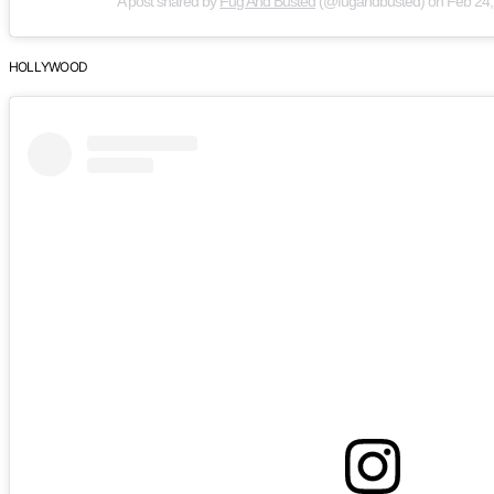
A post shared by
Fug And Busted
(@fugandbusted) on
Feb 24,
HOLLYWOOD