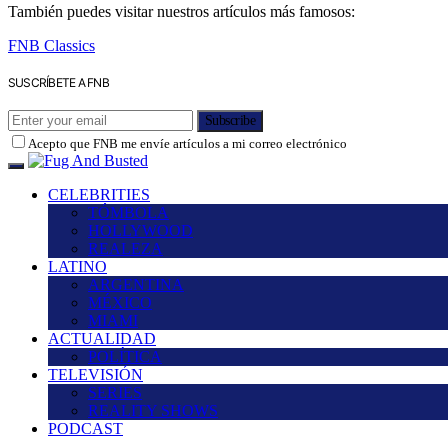
También puedes visitar nuestros artículos más famosos:
FNB Classics
SUSCRÍBETE A FNB
Subscribe
Acepto que FNB me envíe artículos a mi correo electrónico
CELEBRITIES
TÓMBOLA
HOLLYWOOD
REALEZA
LATINO
ARGENTINA
MÉXICO
MIAMI
ACTUALIDAD
POLÍTICA
TELEVISIÓN
SERIES
REALITY SHOWS
PODCAST