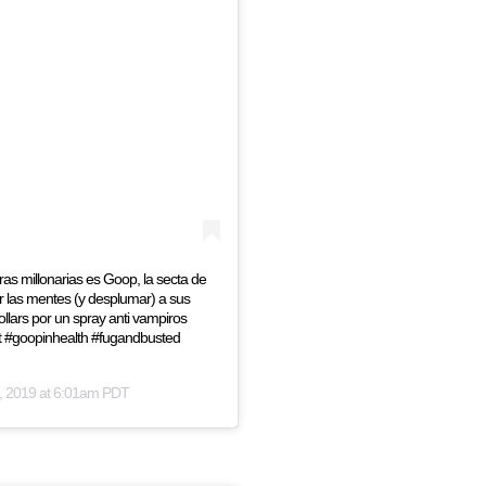
as millonarias es Goop, la secta de
 las mentes (y desplumar) a sus
lars por un spray anti vampiros
t #goopinhealth #fugandbusted
, 2019 at 6:01am PDT