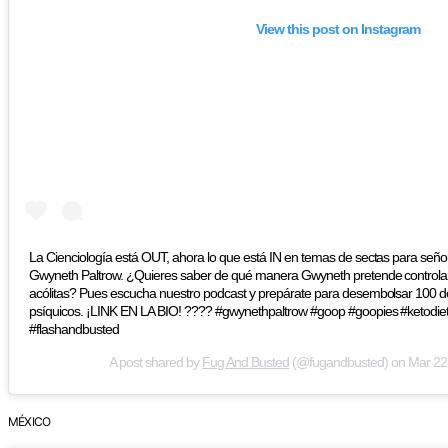
View this post on Instagram
La Cienciología está OUT, ahora lo que está IN en temas de sectas para señor
Gwyneth Paltrow. ¿Quieres saber de qué manera Gwyneth pretende controlar
acólitas? Pues escucha nuestro podcast y prepárate para desembolsar 100 dol
psíquicos. ¡LINK EN LA BIO! ???? #gwynethpaltrow #goop #goopies #ketodie
#flashandbusted
A post shared by
Fug And Busted
(@fugandbusted) on
Mar 22
MÉXICO