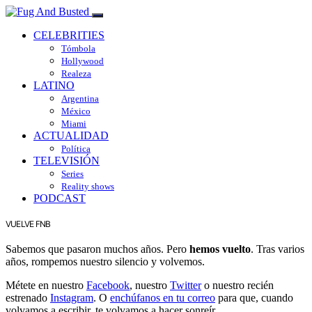
CELEBRITIES
Tómbola
Hollywood
Realeza
LATINO
Argentina
México
Miami
ACTUALIDAD
Política
TELEVISIÓN
Series
Reality shows
PODCAST
VUELVE FNB
Sabemos que pasaron muchos años. Pero
hemos vuelto
. Tras varios
años, rompemos nuestro silencio y volvemos.
Métete en nuestro
Facebook
, nuestro
Twitter
o nuestro recién
estrenado
Instagram
. O
enchúfanos en tu correo
para que, cuando
volvamos a escribir, te volvamos a hacer sonreír.