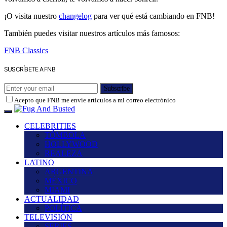
¡O visita nuestro
changelog
para ver qué está cambiando en FNB!
También puedes visitar nuestros artículos más famosos:
FNB Classics
SUSCRÍBETE A FNB
Subscribe
Acepto que FNB me envíe artículos a mi correo electrónico
CELEBRITIES
TÓMBOLA
HOLLYWOOD
REALEZA
LATINO
ARGENTINA
MÉXICO
MIAMI
ACTUALIDAD
POLÍTICA
TELEVISIÓN
SERIES