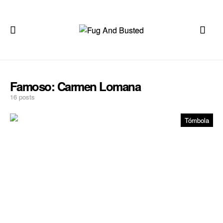
Famoso:
Carmen Lomana
16 posts
Tómbola