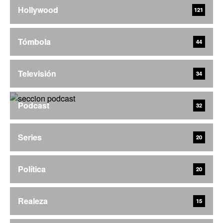
Hollywood
121
Tómbola
44
Televisión
34
Podcast
32
Series
20
Política
20
Realeza
15